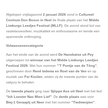
Afgelopen vrijdagavond
2 januari 2026
vond in
Cultureel
Centrum Don Bosco in Heel
de finale plaats van het
Midde
Limburgs Leedjes Festival (MLLF)
. De avond stond bol van
vastelaovessfeer, muzikaliteit en enthousiasme en kende een
spannende ontknoping.
Volwassenencategorie
Aan het einde van de avond werd
De Hanebatse uit Pey
uitgeroepen tot
winnaar van het Midde Limburgs Leedjes
Festival 2026
. Met hun nummer
“’T Puntje van de Tóng”
,
geschreven door
René Iedema en Roel van de Ven
en op
muziek van
Fer Koolen
, wisten zij de meeste punten van de
vakjury te behalen.
De
tweede plaats
ging naar
Sjöppe Aos uit Heel
met het lied
“Ich Loester Nao Mien Lief”
. De
derde plaats
was voor
Biej-1 Geraaptj uit Neer
met het nummer
“Tiedmesjien”
.