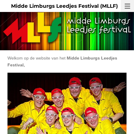
Midde Limburgs Leedjes Festival (MLLF)
Ga
direct
naar
de
hoofdinhoud
Welkom op de website van het
Midde Limburgs Leedjes
Festival,